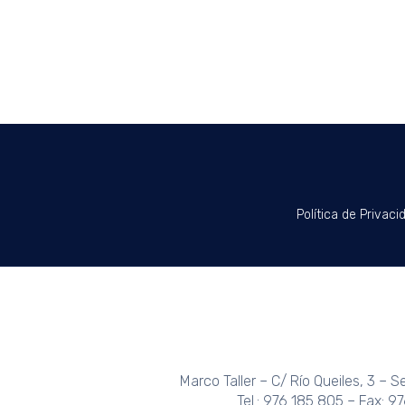
Política de Privaci
Marco Taller – C/ Río Queiles, 3 – 
Tel.: 976 185 805 – Fax: 9