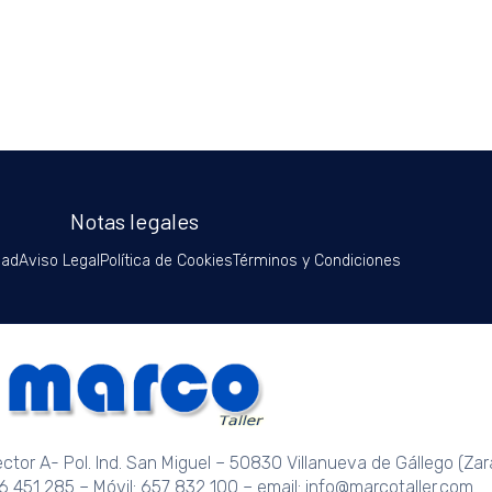
Notas legales
dad
Aviso Legal
Política de Cookies
Términos y Condiciones
Sector A- Pol. Ind. San Miguel – 50830 Villanueva de Gállego (Za
76 451 285 – Móvil: 657 832 100 – email: info@marcotaller.com