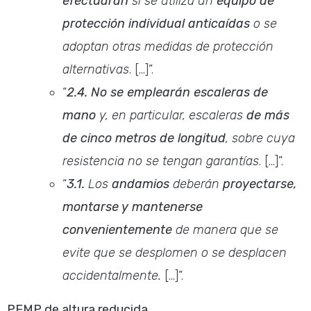
efectuarán
si se utiliza un
equipo de
protección individual anticaídas
o se
adoptan otras medidas de protección
alternativas
. […]”.
“
2.4.
No se emplearán escaleras de
mano
y, en particular, escaleras
de más
de cinco metros de longitud
, sobre cuya
resistencia no se tengan garantías
. […]”.
“
3.1.
Los
andamios
deberán
proyectarse,
montarse y mantenerse
convenientemente
de manera que se
evite que se desplomen o se desplacen
accidentalmente.
[…]”.
PEMP de altura reducida