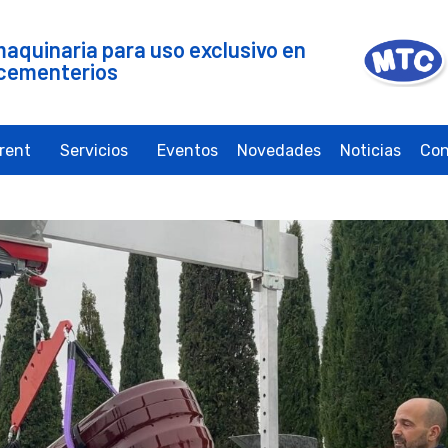
maquinaria para uso exclusivo en
cementerios
irent
Servicios
Eventos
Novedades
Noticias
Con