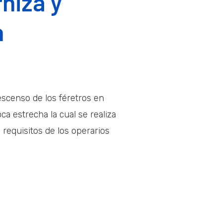
niza y
n
escenso de los féretros en
a estrecha la cual se realiza
 requisitos de los operarios