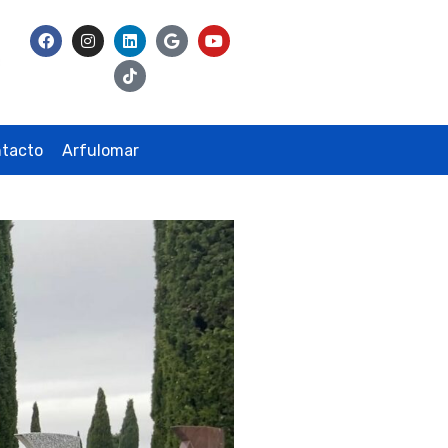
tacto
Arfulomar