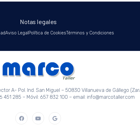
Notas legales
dad
Aviso Legal
Política de Cookies
Términos y Condiciones
Sector A- Pol. Ind. San Miguel – 50830 Villanueva de Gállego (Za
76 451 285 – Móvil: 657 832 100 – email: info@marcotaller.com