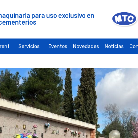
maquinaria para uso exclusivo en
cementerios
irent
Servicios
Eventos
Novedades
Noticias
Con