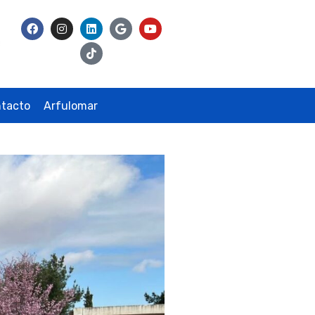
tacto
Arfulomar