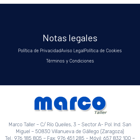
Notas legales
Política de Privacidad
Aviso Legal
Política de Cookies
Términos y Condiciones
Marco Taller – C/ Río Queiles, 3 – Sector A- Pol. Ind. San
Miguel – 50830 Villanueva de Gállego (Zaragoza)
Tel.: 976 185 805 – Fax: 976 451 285 – Móvil: 657 832 100 –