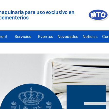
maquinaria para uso exclusivo en
cementerios
irent
Servicios
Eventos
Novedades
Noticias
Con