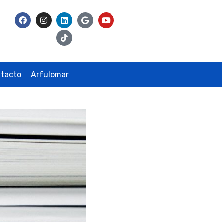
tacto
Arfulomar